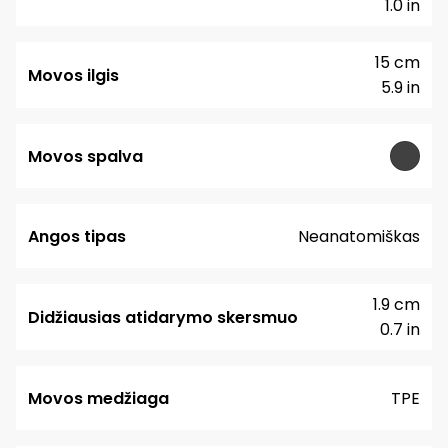
1.0 in
15 cm
Movos ilgis
5.9 in
Movos spalva
Angos tipas
Neanatomiškas
1.9 cm
Didžiausias atidarymo skersmuo
0.7 in
Movos medžiaga
TPE