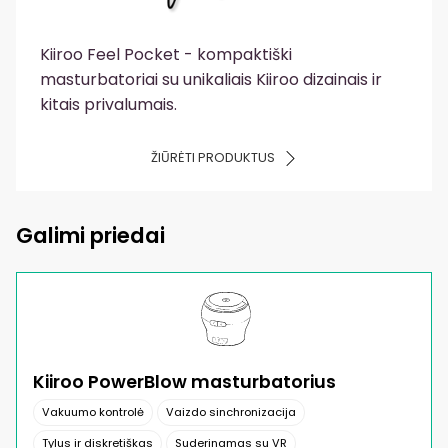
Kiiroo Feel Pocket - kompaktiški
masturbatoriai su unikaliais Kiiroo dizainais ir
kitais privalumais.
ŽIŪRĖTI PRODUKTUS
Galimi priedai
Kiiroo PowerBlow masturbatorius
Vakuumo kontrolė
Vaizdo sinchronizacija
Tylus ir diskretiškas
Suderinamas su VR