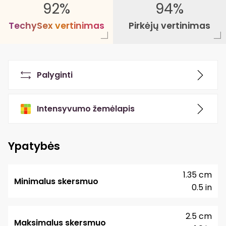
92%
94%
T
e
c
h
y
S
e
x
v
e
r
t
i
n
i
m
a
s
Pirkėjų vertinimas
Palyginti
Intensyvumo žemėlapis
Ypatybės
1.35 cm
Minimalus skersmuo
0.5 in
2.5 cm
Maksimalus skersmuo