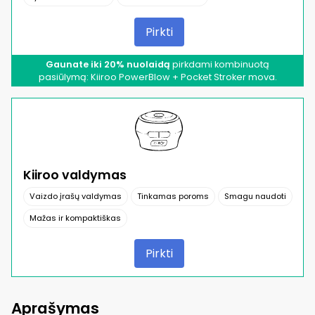
Pirkti
Gaunate iki 20% nuolaidą
pirkdami kombinuotą
pasiūlymą: Kiiroo PowerBlow + Pocket Stroker mova.
Kiiroo valdymas
Vaizdo įrašų valdymas
Tinkamas poroms
Smagu naudoti
Mažas ir kompaktiškas
Pirkti
Aprašymas