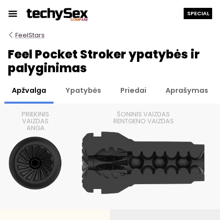
Prie
SPECIAL
turinio
FeelStars
Feel Pocket Stroker ypatybės ir
palyginimas
Apžvalga
Ypatybės
Priedai
Aprašymas
PRIEKINIS
ŠONINIS VAIZDAS
VAIZDAS
RENTGENO VAIZDAS
ANGA