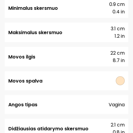
0.9 cm
Minimalus skersmuo
0.4 in
3.1 cm
Maksimalus skersmuo
1.2 in
22 cm
Movos ilgis
8.7 in
Movos spalva
Angos tipas
Vagina
2.1 cm
Didžiausias atidarymo skersmuo
0.8 in