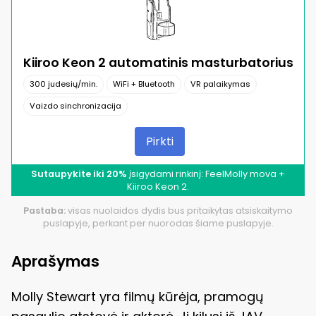
Kiiroo Keon 2 automatinis masturbatorius
300 judesių/min.
WiFi + Bluetooth
VR palaikymas
Vaizdo sinchronizacija
Pirkti
Sutaupykite iki 20%
įsigydami rinkinį: FeelMolly mova +
Kiiroo Keon 2.
Pastaba:
visas nuolaidos dydis bus pritaikytas atsiskaitymo
puslapyje, perkant per nuorodas šiame puslapyje.
Aprašymas
Molly Stewart yra filmų kūrėja, pramogų