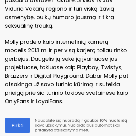
pasaulio atstovė ir aktorė. Ji kilusi iš JAV
Vidurio Vakarų regiono ir turi viską: žavią
asmenybę, puikų humoro jausmą ir tikrą
seksualinę trauką.
Molly pradėjo kaip internetinių kamerų
modelis 2013 m. ir per visą karjerą toliau rinko
gerbėjus. Daugelis jų sekė ją įvairiuose jos
projektuose, tokiuose kaip Playboy, Twistys,
Brazzers ir Digital Playground. Dabar Molly pati
atsakinga už savo turinio kūrimą ir suteikia
prieigą prie šio turinio tokiose svetainėse kaip
OnlyFans ir LoyalFans.
Naudokite šią nuorodą ir gaukite
10% nuolaidą
Pirkti
savo užsakymui. Nuolaida bus automatiškai
pritaikyta atsiskaitymo metu.