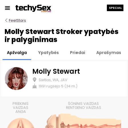
Prie
SPECIAL
turinio
FeelStars
Molly Stewart Stroker ypatybės
ir palyginimas
Apžvalga
Ypatybės
Priedai
Aprašymas
Molly Stewart
Sietlas, WA, JAV
1991 rugsėjo 5 (34 m.)
PRIEKINIS
ŠONINIS VAIZDAS
VAIZDAS
RENTGENO VAIZDAS
ANGA