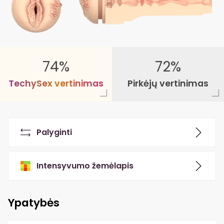
74%
72%
T
e
c
h
y
S
e
x
v
e
r
t
i
n
i
m
a
s
Pirkėjų vertinimas
Palyginti
Intensyvumo žemėlapis
Ypatybės