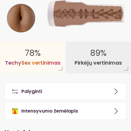
78%
89%
T
e
c
h
y
S
e
x
v
e
r
t
i
n
i
m
a
s
Pirkėjų vertinimas
Palyginti
Intensyvumo žemėlapis