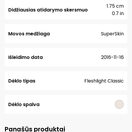
1.75 cm
Didžiausias atidarymo skersmuo
0.7 in
Movos medžiaga
SuperSkin
Išleidimo data
2016-11-16
Dėklo tipas
Fleshlight Classic
Dėklo spalva
Panašūs produktai