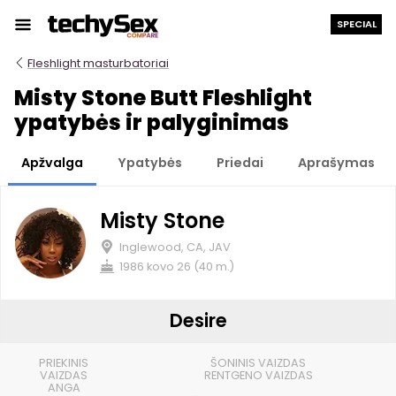
Prie
SPECIAL
turinio
Fleshlight masturbatoriai
Misty Stone Butt Fleshlight
ypatybės ir palyginimas
Apžvalga
Ypatybės
Priedai
Aprašymas
Misty Stone
Inglewood, CA, JAV
1986 kovo 26 (40 m.)
Desire
PRIEKINIS
ŠONINIS VAIZDAS
VAIZDAS
RENTGENO VAIZDAS
ANGA