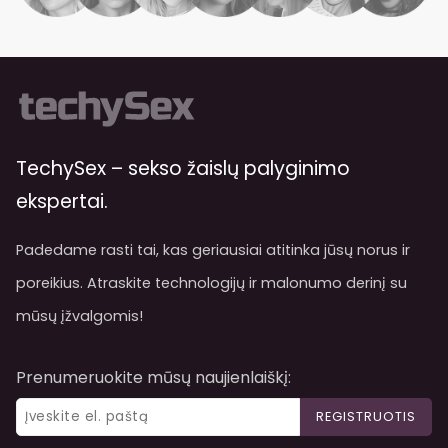
TechySex – sekso žaislų palyginimo
ekspertai.
Padedame rasti tai, kas geriausiai atitinka jūsų norus ir
poreikius. Atraskite technologijų ir malonumo derinį su
mūsų įžvalgomis!
Prenumeruokite mūsų naujienlaiškį:
REGISTRUOTIS