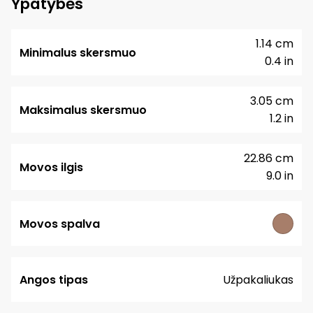
Ypatybės
1.14 cm
Minimalus skersmuo
0.4 in
3.05 cm
Maksimalus skersmuo
1.2 in
22.86 cm
Movos ilgis
9.0 in
Movos spalva
Angos tipas
Užpakaliukas