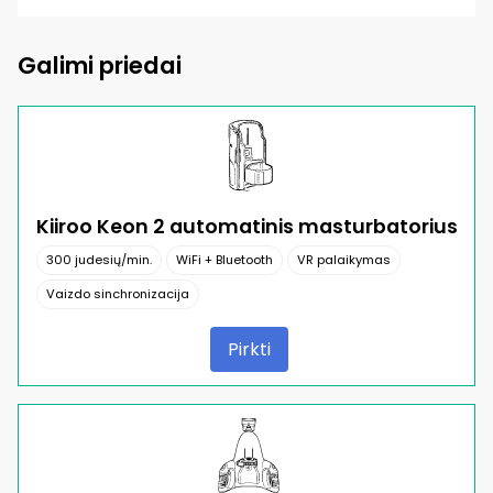
Galimi priedai
Kiiroo Keon 2 automatinis masturbatorius
300 judesių/min.
WiFi + Bluetooth
VR palaikymas
Vaizdo sinchronizacija
Pirkti