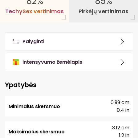
82%
85%
T
e
c
h
y
S
e
x
v
e
r
t
i
n
i
m
a
s
Pirkėjų vertinimas
Palyginti
Intensyvumo žemėlapis
Ypatybės
0.99 cm
Minimalus skersmuo
0.4 in
3.12 cm
Maksimalus skersmuo
1.2 in