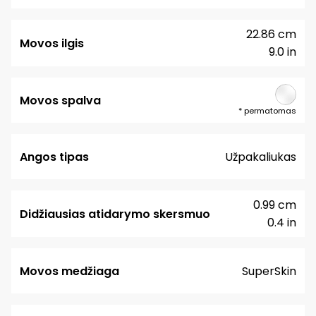
22.86 cm
Movos ilgis
9.0 in
Movos spalva
*
permatomas
Angos tipas
Užpakaliukas
0.99 cm
Didžiausias atidarymo skersmuo
0.4 in
Movos medžiaga
SuperSkin