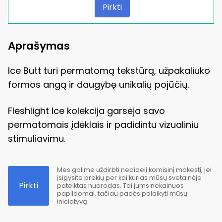
Pirkti
Aprašymas
Ice Butt turi permatomą tekstūrą, užpakaliuko
formos angą ir daugybę unikalių pojūčių.
Fleshlight Ice kolekcija garsėja savo
permatomais įdėklais ir padidintu vizualiniu
stimuliavimu.
Mes galime uždirbti nedidelį komisinį mokestį, jei
įsigysite prekių per kai kurias mūsų svetainėje
Pirkti
pateiktas nuorodas. Tai jums nekainuos
papildomai, tačiau padės palaikyti mūsų
iniciatyvą.