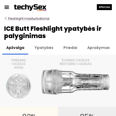
Prie
SPECIAL
turinio
Fleshlight masturbatoriai
ICE Butt Fleshlight ypatybės ir
palyginimas
Apžvalga
Ypatybės
Priedai
Aprašymas
PRIEKINIS
ŠONINIS VAIZDAS
VAIZDAS
RENTGENO VAIZDAS
ANGA