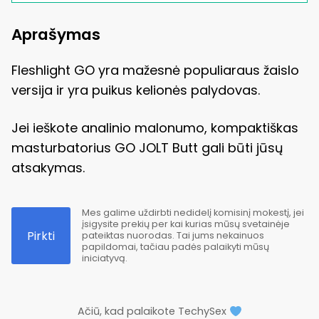
Aprašymas
Fleshlight GO yra mažesnė populiaraus žaislo
versija ir yra puikus kelionės palydovas.
Jei ieškote analinio malonumo, kompaktiškas
masturbatorius GO JOLT Butt gali būti jūsų
atsakymas.
Mes galime uždirbti nedidelį komisinį mokestį, jei
įsigysite prekių per kai kurias mūsų svetainėje
Pirkti
pateiktas nuorodas. Tai jums nekainuos
papildomai, tačiau padės palaikyti mūsų
iniciatyvą.
Ačiū, kad palaikote TechySex