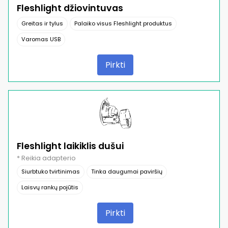
Fleshlight džiovintuvas
Greitas ir tylus
Palaiko visus Fleshlight produktus
Varomas USB
Pirkti
Fleshlight laikiklis dušui
* Reikia adapterio
Siurbtuko tvirtinimas
Tinka daugumai paviršių
Laisvų rankų pojūtis
Pirkti