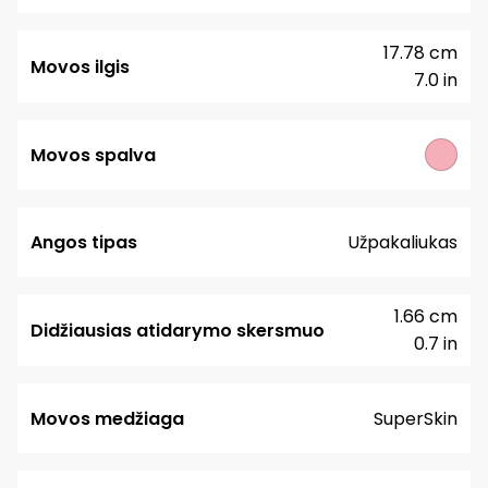
17.78 cm
Movos ilgis
7.0 in
Movos spalva
Angos tipas
Užpakaliukas
1.66 cm
Didžiausias atidarymo skersmuo
0.7 in
Movos medžiaga
SuperSkin