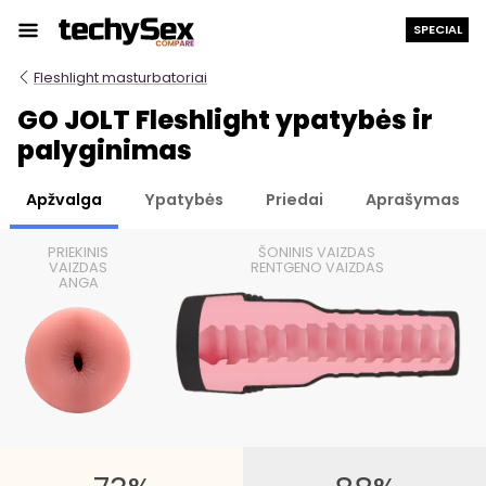
Prie
SPECIAL
turinio
Fleshlight masturbatoriai
GO JOLT Fleshlight ypatybės ir
palyginimas
Apžvalga
Ypatybės
Priedai
Aprašymas
PRIEKINIS
ŠONINIS VAIZDAS
VAIZDAS
RENTGENO VAIZDAS
ANGA