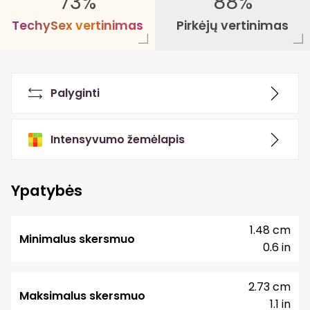
73%
88%
T
e
c
h
y
S
e
x
v
e
r
t
i
n
i
m
a
s
Pirkėjų vertinimas
Palyginti
Intensyvumo žemėlapis
Ypatybės
1.48 cm
Minimalus skersmuo
0.6 in
2.73 cm
Maksimalus skersmuo
1.1 in