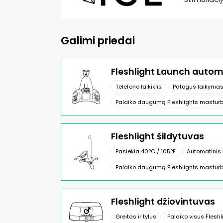
Galimi priedai
Fleshlight Launch autom
Telefono laikiklis
Patogus laikyma
Palaiko daugumą Fleshlights masturb
Fleshlight šildytuvas
Pasiekia 40°C / 105°F
Automatinis 
Palaiko daugumą Fleshlights masturb
Fleshlight džiovintuvas
Greitas ir tylus
Palaiko visus Flesh