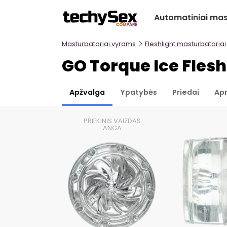
Prie
Automatiniai mas
turinio
Masturbatoriai vyrams
Fleshlight masturbatoriai
GO Torque Ice Flesh
Apžvalga
Ypatybės
Priedai
Ap
PRIEKINIS VAIZDAS
ANGA