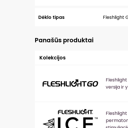
Dėklo tipas
Fleshlight
Panašūs produktai
Kolekcijos
Fleshligh
versija ir
Fleshlight
permatomų
stimuliacij