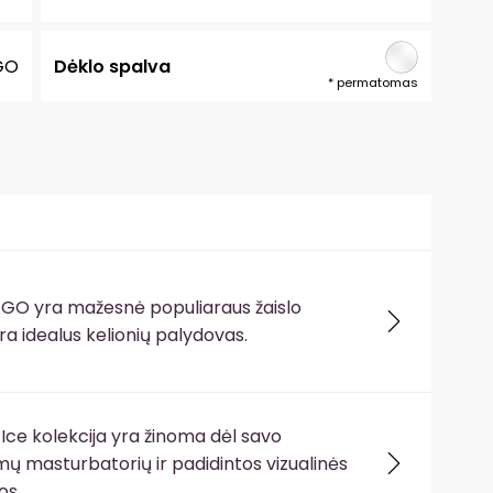
 GO
Dėklo spalva
*
permatomas
t GO yra mažesnė populiaraus žaislo
 yra idealus kelionių palydovas.
 Ice kolekcija yra žinoma dėl savo
 masturbatorių ir padidintos vizualinės
os.