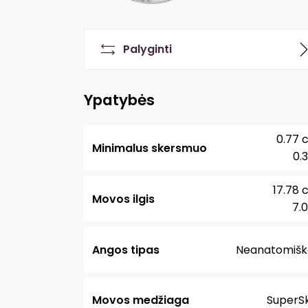
Palyginti
Ypatybės
0.77 
Minimalus skersmuo
0.3
17.78 
Movos ilgis
7.0
Angos tipas
Neanatomišk
Movos medžiaga
SuperSk