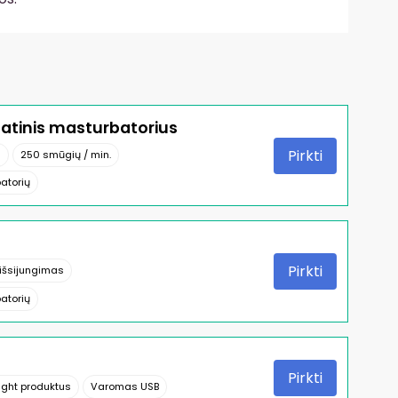
atinis masturbatorius
Pirkti
s
250 smūgių / min.
atorių
Pirkti
išsijungimas
atorių
Pirkti
light produktus
Varomas USB