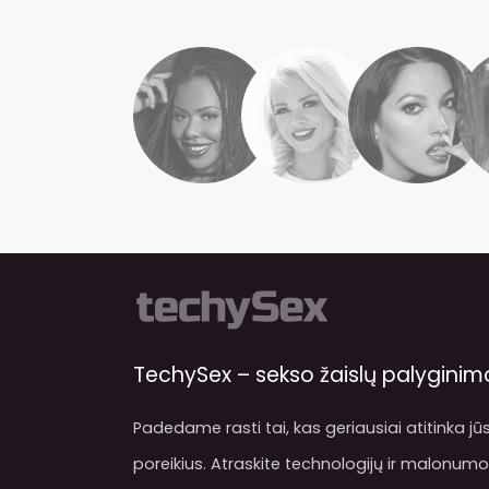
TechySex – sekso žaislų palyginimo
Padedame rasti tai, kas geriausiai atitinka jūs
poreikius. Atraskite technologijų ir malonumo