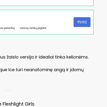
Pirkti
ai paviršių
Laisvų rankų pojūtis
 žaislo versija ir idealiai tinka kelionėms.
rque Ice turi neanatominę angą ir įdomų
. . .
 Fleshlight Girls