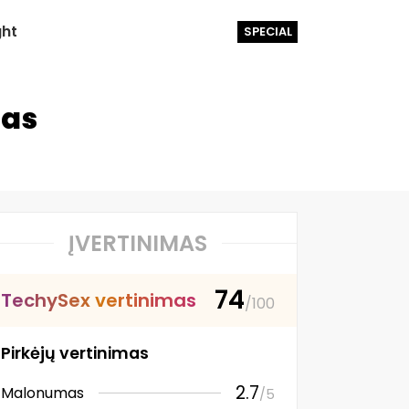
ght
SPECIAL
mas
ĮVERTINIMAS
74
T
e
c
h
y
S
e
x
v
e
r
t
i
n
i
m
a
s
/100
Pirkėjų vertinimas
2.7
Malonumas
/5