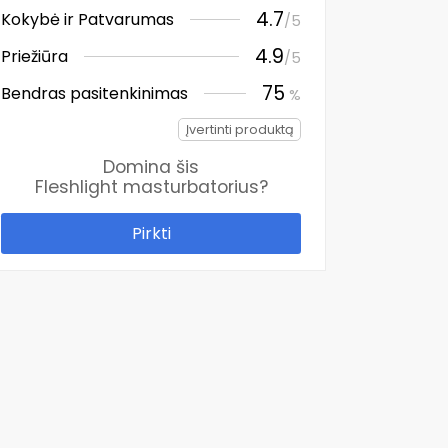
4.7
Kokybė ir Patvarumas
/5
4.9
Priežiūra
/5
75
Bendras pasitenkinimas
%
Įvertinti produktą
Domina šis
Fleshlight masturbatorius
?
Pirkti