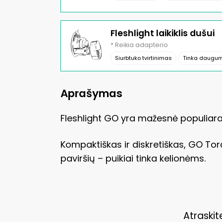
Fleshlight laikiklis dušui
* Reikia adapterio
Siurbtuko tvirtinimas
Tinka daugum
Aprašymas
Fleshlight GO yra mažesnė populiaraus
Kompaktiškas ir diskretiškas, GO To
paviršių – puikiai tinka kelionėms.
Atraskite