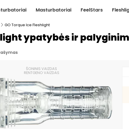
turbatoriai
Masturbatoriai
FeelStars
Fleshli
GO Torque Ice Fleshlight
light ypatybės ir palygini
rašymas
ŠONINIS VAIZDAS
RENTGENO VAIZDAS