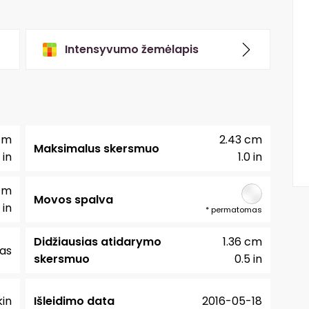
Intensyvumo žemėlapis
cm
2.43 cm
Maksimalus skersmuo
 in
1.0 in
cm
Movos spalva
 in
*
permatomas
Didžiausias atidarymo
1.36 cm
as
skersmuo
0.5 in
in
Išleidimo data
2016-05-18