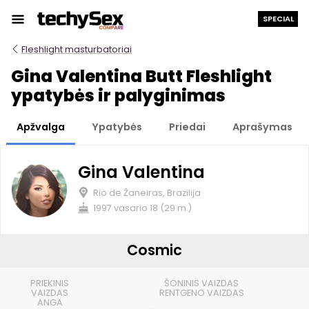
Prie
SPECIAL
turinio
Fleshlight masturbatoriai
Gina Valentina Butt Fleshlight
ypatybės ir palyginimas
Apžvalga
Ypatybės
Priedai
Aprašymas
Gina Valentina
Rio de Žaneiras, Brazilija
1997 vasario 18 (29 m.)
Cosmic
PRIEKINIS
ŠONINIS VAIZDAS
VAIZDAS
RENTGENO VAIZDAS
ANGA