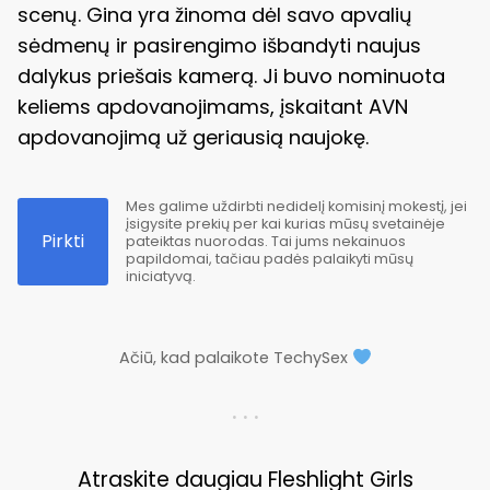
scenų. Gina yra žinoma dėl savo apvalių
sėdmenų ir pasirengimo išbandyti naujus
dalykus priešais kamerą. Ji buvo nominuota
keliems apdovanojimams, įskaitant AVN
apdovanojimą už geriausią naujokę.
Mes galime uždirbti nedidelį komisinį mokestį, jei
įsigysite prekių per kai kurias mūsų svetainėje
Pirkti
pateiktas nuorodas. Tai jums nekainuos
papildomai, tačiau padės palaikyti mūsų
iniciatyvą.
Ačiū, kad palaikote TechySex
. . .
Atraskite daugiau Fleshlight Girls