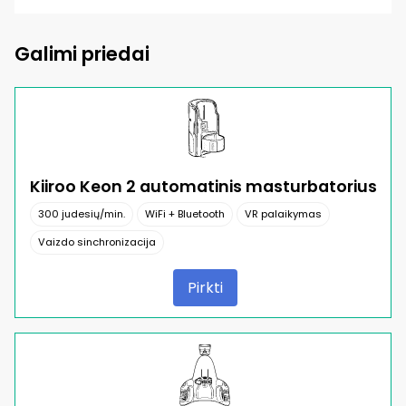
Galimi priedai
Kiiroo Keon 2 automatinis masturbatorius
300 judesių/min.
WiFi + Bluetooth
VR palaikymas
Vaizdo sinchronizacija
Pirkti