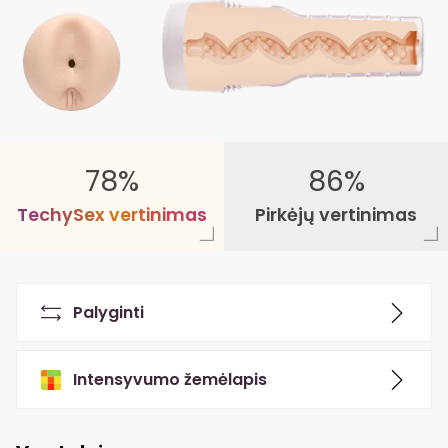
78%
86%
T
e
c
h
y
S
e
x
v
e
r
t
i
n
i
m
a
s
Pirkėjų vertinimas
Palyginti
Intensyvumo žemėlapis