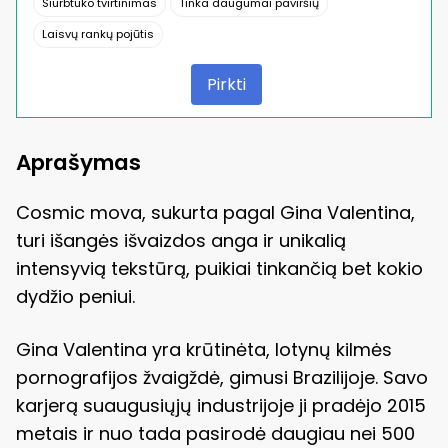
Siurbtuko tvirtinimas
Tinka daugumai paviršių
Laisvų rankų pojūtis
Pirkti
Aprašymas
Cosmic mova, sukurta pagal Gina Valentina,
turi išangės išvaizdos anga ir unikalią
intensyvią tekstūrą, puikiai tinkančią bet kokio
dydžio peniui.
Gina Valentina yra krūtinėta, lotynų kilmės
pornografijos žvaigždė, gimusi Brazilijoje. Savo
karjerą suaugusiųjų industrijoje ji pradėjo 2015
metais ir nuo tada pasirodė daugiau nei 500