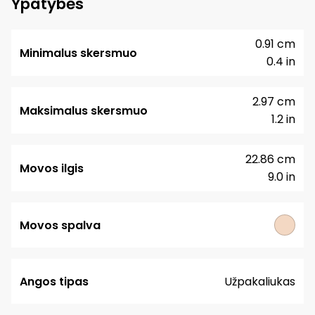
Ypatybės
0.91 cm
Minimalus skersmuo
0.4 in
2.97 cm
Maksimalus skersmuo
1.2 in
22.86 cm
Movos ilgis
9.0 in
Movos spalva
Angos tipas
Užpakaliukas