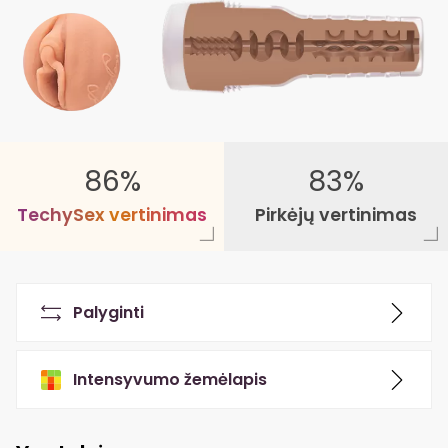
86%
83%
T
e
c
h
y
S
e
x
v
e
r
t
i
n
i
m
a
s
Pirkėjų vertinimas
Palyginti
Intensyvumo žemėlapis