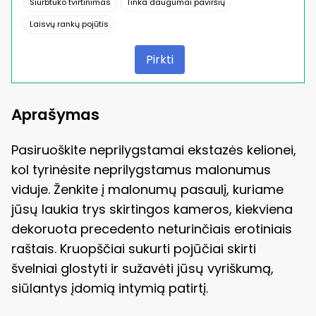
Siurbtuko tvirtinimas
Tinka daugumai paviršių
Laisvų rankų pojūtis
Pirkti
Aprašymas
Pasiruoškite neprilygstamai ekstazės kelionei,
kol tyrinėsite neprilygstamus malonumus
viduje. Ženkite į malonumų pasaulį, kuriame
jūsų laukia trys skirtingos kameros, kiekviena
dekoruota precedento neturinčiais erotiniais
raštais. Kruopščiai sukurti pojūčiai skirti
švelniai glostyti ir sužavėti jūsų vyriškumą,
siūlantys įdomią intymią patirtį.