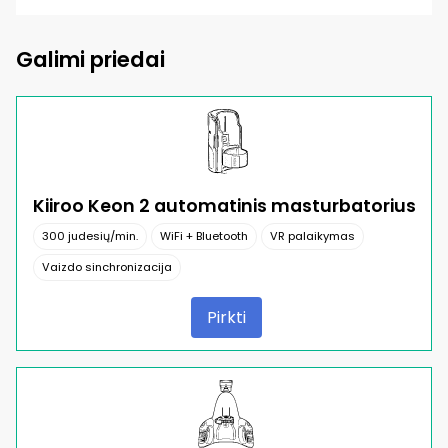
Galimi priedai
Kiiroo Keon 2 automatinis masturbatorius
300 judesių/min.
WiFi + Bluetooth
VR palaikymas
Vaizdo sinchronizacija
Pirkti