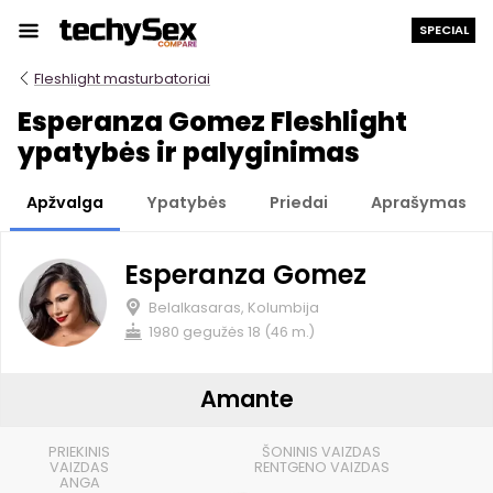
Prie
SPECIAL
turinio
Fleshlight masturbatoriai
Esperanza Gomez Fleshlight
ypatybės ir palyginimas
Apžvalga
Ypatybės
Priedai
Aprašymas
Esperanza Gomez
Belalkasaras, Kolumbija
1980 gegužės 18 (46 m.)
Amante
PRIEKINIS
ŠONINIS VAIZDAS
VAIZDAS
RENTGENO VAIZDAS
ANGA