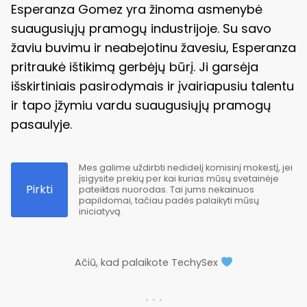
Esperanza Gomez yra žinoma asmenybė
suaugusiųjų pramogų industrijoje. Su savo
žaviu buvimu ir neabejotinu žavesiu, Esperanza
pritraukė ištikimą gerbėjų būrį. Ji garsėja
išskirtiniais pasirodymais ir įvairiapusiu talentu
ir tapo įžymiu vardu suaugusiųjų pramogų
pasaulyje.
Mes galime uždirbti nedidelį komisinį mokestį, jei
įsigysite prekių per kai kurias mūsų svetainėje
Pirkti
pateiktas nuorodas. Tai jums nekainuos
papildomai, tačiau padės palaikyti mūsų
iniciatyvą.
Ačiū, kad palaikote TechySex
. . .