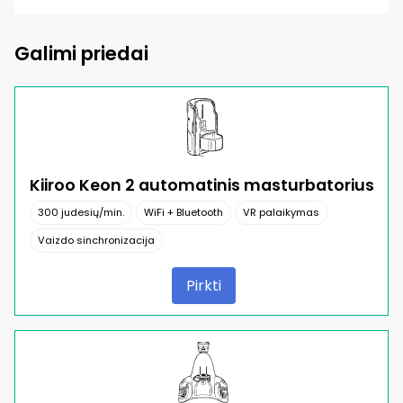
Galimi priedai
Kiiroo Keon 2 automatinis masturbatorius
300 judesių/min.
WiFi + Bluetooth
VR palaikymas
Vaizdo sinchronizacija
Pirkti