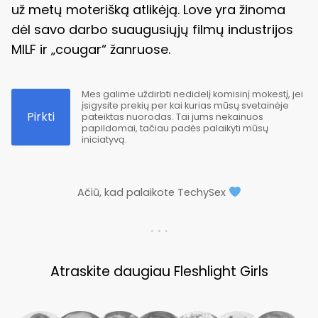
už metų moterišką atlikėją. Love yra žinoma
dėl savo darbo suaugusiųjų filmų industrijos
MILF ir „cougar“ žanruose.
Mes galime uždirbti nedidelį komisinį mokestį, jei
įsigysite prekių per kai kurias mūsų svetainėje
Pirkti
pateiktas nuorodas. Tai jums nekainuos
papildomai, tačiau padės palaikyti mūsų
iniciatyvą.
Ačiū, kad palaikote TechySex
. . .
Atraskite daugiau Fleshlight Girls