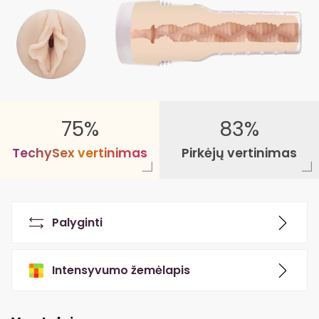
75%
83%
T
e
c
h
y
S
e
x
v
e
r
t
i
n
i
m
a
s
Pirkėjų vertinimas
Palyginti
Intensyvumo žemėlapis