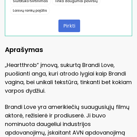
Siurbtuko tvirtinimas
Tinka daugumai paviršių
Laisvų rankų pojūtis
Pirkti
Aprašymas
„Heartthrob“ įmovą, sukurtą Brandi Love,
puošianti anga, kuri atrodo lygiai kaip Brandi
vagina, bei unikali tekstūra, tinkanti bet kokiam
varpos dydžiui.
Brandi Love yra amerikiečių suaugusiųjų filmų
aktorė, režisierė ir prodiuserė. Ji buvo
nominuota daugeliui industrijos
apdovanojimų, įskaitant AVN apdovanojimą