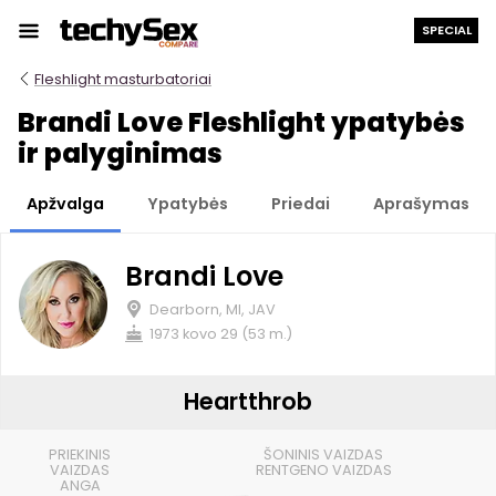
Prie
SPECIAL
turinio
Fleshlight masturbatoriai
Brandi Love Fleshlight ypatybės
ir palyginimas
Apžvalga
Ypatybės
Priedai
Aprašymas
Brandi Love
Dearborn, MI, JAV
1973 kovo 29 (53 m.)
Heartthrob
PRIEKINIS
ŠONINIS VAIZDAS
VAIZDAS
RENTGENO VAIZDAS
ANGA