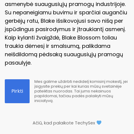
asmenybė suaugusiųjų pramogų industrijoje.
Su nepaneigiamu buvimu ir sparčiai augančiu
gerbėjų ratu, Blake išsikovojusi savo nišą per
įspūdingus pasirodymus ir įtraukiantį asmenį.
Kaip kylanti žvaigždė, Blake Blossom toliau
traukia dėmesį ir smalsumą, palikdama
neišdildomą pėdsaką suaugusiųjų pramogų
pasaulyje.
Mes galime uždirbti nedidelį komisinį mokestį, jei
įsigysite prekių per kai kurias mūsų svetainėje
Pirkti
pateiktas nuorodas. Tai jums nekainuos
papildomai, tačiau padės palaikyti mūsų
iniciatyvą.
Ačiū, kad palaikote TechySex