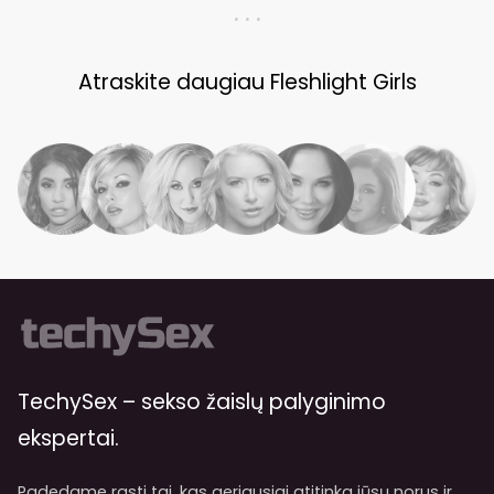
. . .
Atraskite daugiau Fleshlight Girls
TechySex – sekso žaislų palyginimo
ekspertai.
Padedame rasti tai, kas geriausiai atitinka jūsų norus ir