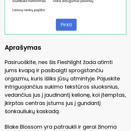
Siurbtuko tvirtinimas
Tinka daugumai paviršių
Laisvų rankų pojūtis
Pirkti
Aprašymas
Pasiruoškite, nes šis Fleshlight žada atimti
jums kvapą ir pasibaigti sprogstančiu
orgazmu, kuris išliks jūsų atmintyje. Pajuskite
intriguojančius sukimo tekstūros sluoksnius,
vedančius jus į jaudinantį kelionę, kol įtemptas,
įkirptas centras įstums jus į gundantį
šonkauliukų kaskadą.
Blake Blossom yra patraukli ir gerai žinoma