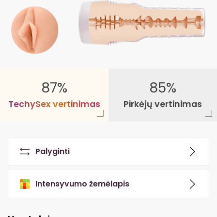
87%
85%
T
e
c
h
y
S
e
x
v
e
r
t
i
n
i
m
a
s
Pirkėjų vertinimas
Palyginti
Intensyvumo žemėlapis