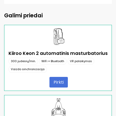
Galimi priedai
Kiiroo Keon 2 automatinis masturbatorius
300 judesių/min.
WiFi + Bluetooth
VR palaikymas
Vaizdo sinchronizacija
Pirkti