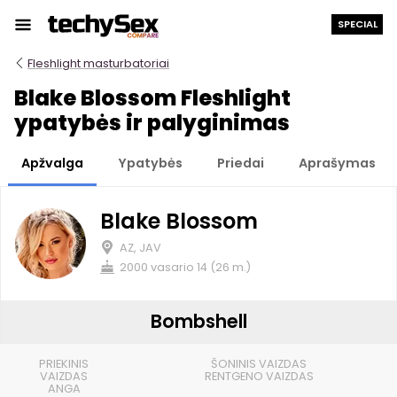
Prie
SPECIAL
turinio
Fleshlight masturbatoriai
Blake Blossom Fleshlight
ypatybės ir palyginimas
Apžvalga
Ypatybės
Priedai
Aprašymas
Blake Blossom
AZ, JAV
2000 vasario 14 (26 m.)
Bombshell
PRIEKINIS
ŠONINIS VAIZDAS
VAIZDAS
RENTGENO VAIZDAS
ANGA