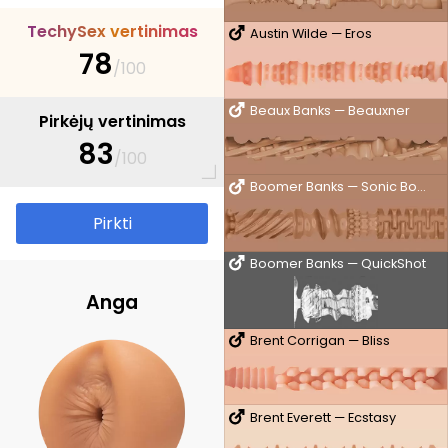
T
e
c
h
y
S
e
x
v
e
r
t
i
n
i
m
a
s
Austin Wilde — Eros
78
/100
Beaux Banks — Beauxner
Pirkėjų vertinimas
83
/100
Boomer Banks — Sonic Boom
Pirkti
Boomer Banks — QuickShot
Anga
Brent Corrigan — Bliss
Brent Everett — Ecstasy