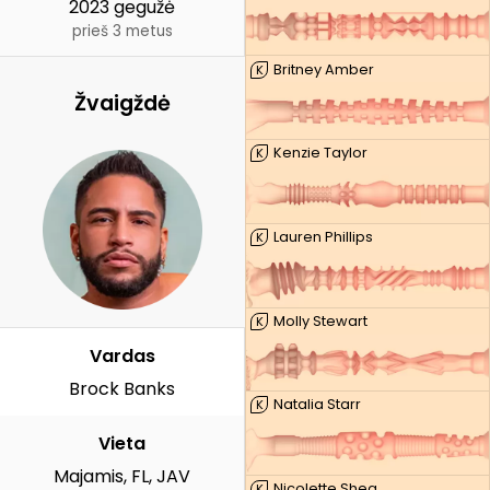
2023 gegužė
prieš 3 metus
Britney Amber
K
Žvaigždė
Kenzie Taylor
K
Lauren Phillips
K
Molly Stewart
K
Vardas
Brock Banks
Natalia Starr
K
Vieta
Majamis, FL, JAV
Nicolette Shea
K