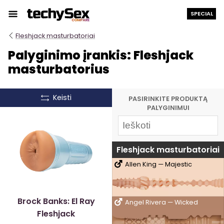
Prie
SPECIAL
turinio
Fleshjack masturbatoriai
Palyginimo įrankis: Fleshjack
masturbatorius
Keisti
PASIRINKITE PRODUKTĄ
PALYGINIMUI
Fleshjack masturbatoriai
Allen King — Majestic
Brock Banks: El Ray
Angel Rivera — Wicked
Fleshjack