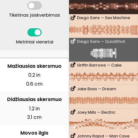
Tikėtinas įsiskverbimas
Diego Sans — Sex Machine
Metriniai vienetai
Diego Sans — QuickShot
CENTIMETRAI
Mažiausias skersmuo
Griffin Barrows — Cake
0.2 in
0.6 cm
Jake Bass — Dream
Didžiausias skersmuo
1.2 in
Joey Mills — Electric
3.1 cm
Movos ilgis
Johnny Rapid — Man Cave