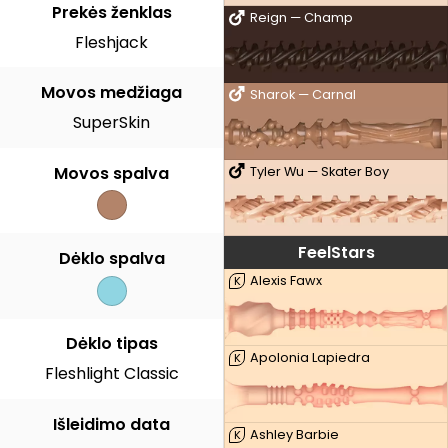
Prekės ženklas
Reign — Champ
Fleshjack
Movos medžiaga
Sharok — Carnal
SuperSkin
Movos spalva
Tyler Wu — Skater Boy
FeelStars
Dėklo spalva
Alexis Fawx
K
Dėklo tipas
Apolonia Lapiedra
K
Fleshlight Classic
Išleidimo data
Ashley Barbie
K