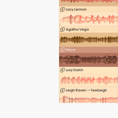
Lacy Lennon
K
Agatha Vega
K
Maya
K
Luxy Dutch
K
Leigh Raven — FeelLeigh
K
Leigh Raven — FeelLeigh Mouth
K