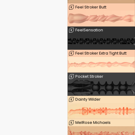
Feel Stroker Butt
K
FeelSensation
K
Feel Stroker Extra Tight Butt
K
Pocket Stroker
K
Dainty Wilder
K
MelRose Michaels
K