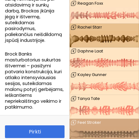
Reagan Foxx
K
atsidavimą ir sunkų
darbą, Brockas įkūnija
jėgą ir ištvermę,
suteikdamas
Rachel Starr
K
pasirodymus,
paliekančius neišdildomą
įspūdį industrijoje.
Daphne Laat
K
Brock Banks
masturbatorius sukurtas
ištvermei – pasižymi
patvaria konstrukcija, kuri
Kayley Gunner
K
atlaiko intensyviausias
sesijas, suteikdamas
malonų potyrį gerbėjams,
ieškantiems
Tanya Tate
K
nepriekaištingo veikimo ir
patikimumo.
Feel Stroker
K
Pirkti