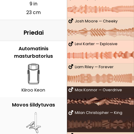
9 in
23 cm
Josh Moore — Cheeky
Priedai
Levi Karter — Explosive
Automatinis
masturbatorius
Liam Riley — Forever
Kiiroo Keon
Max Konnor — Overdrive
Movos šildytuvas
Milan Christopher — King