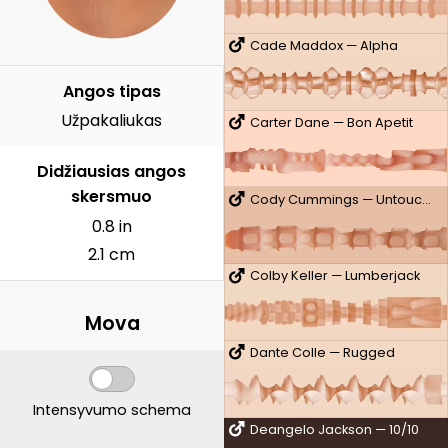
Cade Maddox — Alpha
Angos tipas
Užpakaliukas
Carter Dane — Bon Apetit
Didžiausias angos
skersmuo
Cody Cummings — Untouched
0.8 in
2.1 cm
Colby Keller — Lumberjack
Mova
Dante Colle — Rugged
Intensyvumo schema
Deangelo Jackson — 10/10