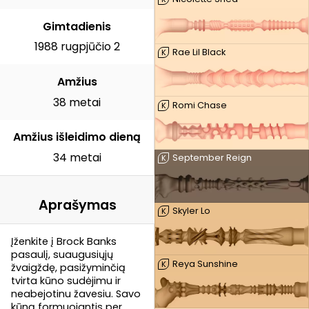
Gimtadienis
1988 rugpjūčio 2
Rae Lil Black
K
Amžius
38 metai
Romi Chase
K
Amžius išleidimo dieną
34 metai
September Reign
K
Aprašymas
Skyler Lo
K
Įženkite į Brock Banks
pasaulį, suaugusiųjų
Reya Sunshine
K
žvaigždę, pasižyminčią
tvirta kūno sudėjimu ir
neabejotinu žavesiu. Savo
kūną formuojantis per