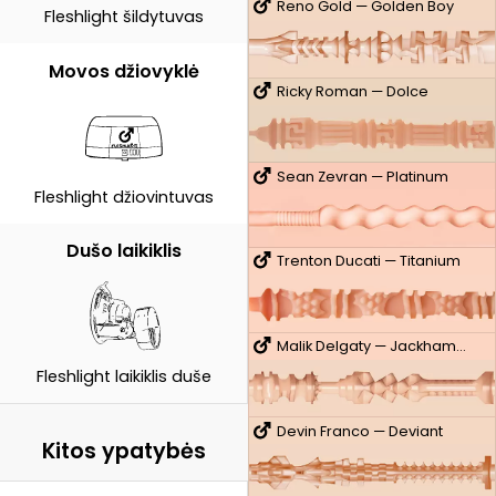
Reno Gold — Golden Boy
Fleshlight šildytuvas
Movos džiovyklė
Ricky Roman — Dolce
Sean Zevran — Platinum
Fleshlight džiovintuvas
Dušo laikiklis
Trenton Ducati — Titanium
Malik Delgaty — Jackhammer
Fleshlight laikiklis duše
Devin Franco — Deviant
Kitos ypatybės