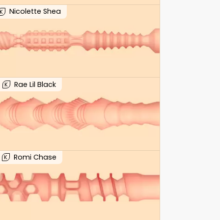
Nicolette Shea
K
Rae Lil Black
K
Romi Chase
K