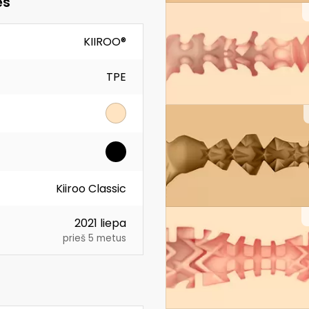
ės
KIIROO®
TPE
Kiiroo Classic
2021 liepa
prieš 5 metus