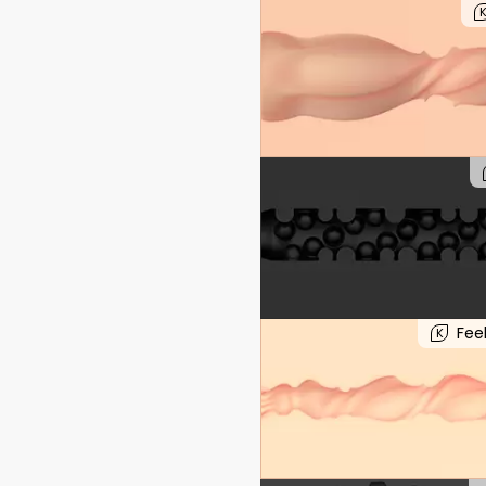
Fee
K