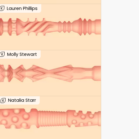
Lauren Phillips
K
Molly Stewart
K
Natalia Starr
K