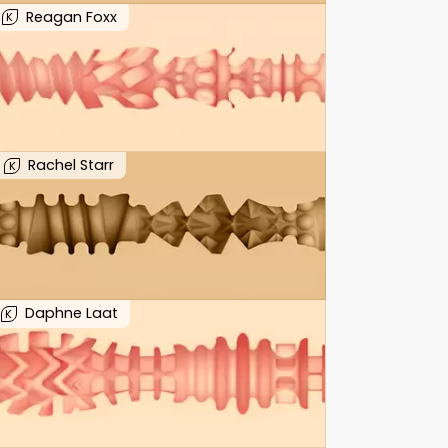
Reagan Foxx
K
Rachel Starr
K
Daphne Laat
K