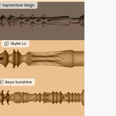
September Reign
Skyler Lo
K
Reya Sunshine
K