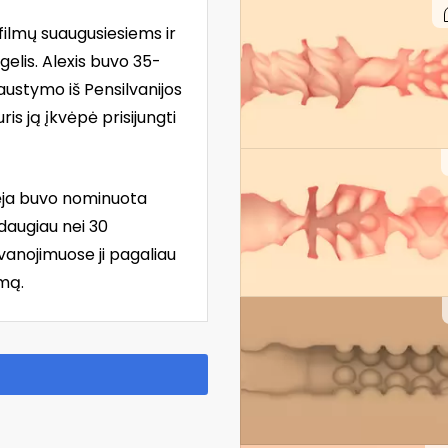
filmų suaugusiesiems ir
gelis. Alexis buvo 35-
kraustymo iš Pensilvanijos
uris ją įkvėpė prisijungti
ikėja buvo nominuota
daugiau nei 30
anojimuose ji pagaliau
mą.