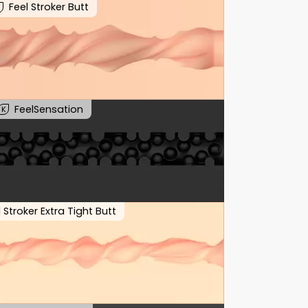
Feel Stroker Butt
K
FeelSensation
K
l Stroker Extra Tight Butt