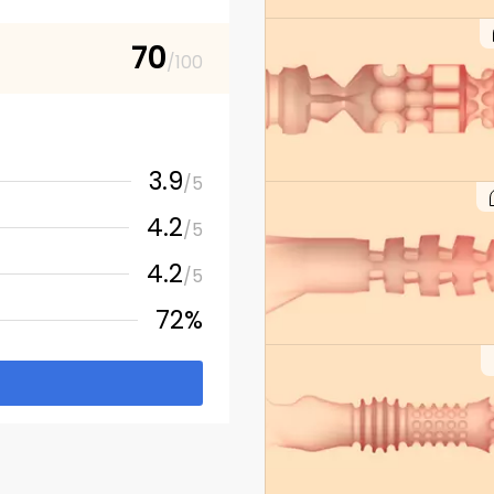
70
/100
3.9
/5
4.2
/5
4.2
/5
72%