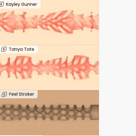
Kayley Gunner
K
Tanya Tate
K
Feel Stroker
K