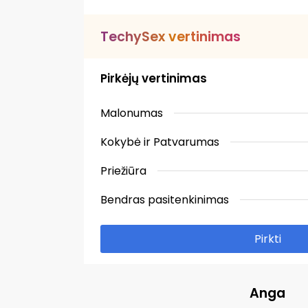
T
e
c
h
y
S
e
x
v
e
r
t
i
n
i
m
a
s
Pirkėjų vertinimas
Malonumas
Kokybė ir Patvarumas
Priežiūra
Bendras pasitenkinimas
Pirkti
Anga