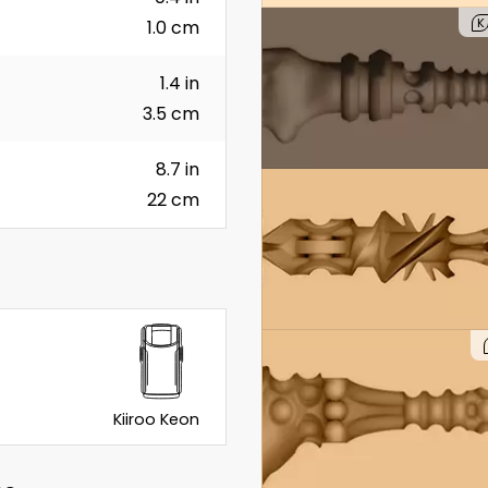
K
1.0 cm
1.4 in
3.5 cm
8.7 in
22 cm
Kiiroo Keon