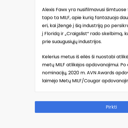
Alexis Fawx yra nusifilmavusi šimtuose 
tapo ta MILF, apie kurią fantazuoja dau
eri, kai įžengė į šią industriją po persi
į Floridą ir „Craigslist“ rado skelbimą, k
prie suaugusiųjų industrijos.
Kelerius metus iš eilės ši nuostabi atl
metų MILF atlikėjos apdovanojimui. Po 
nominacijų, 2020 m. AVN Awards apdov
laimėjo Metų MILF/Cougar apdovanoji
Pirkti