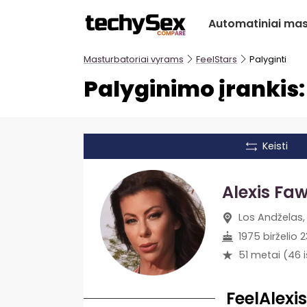
Prie
Automatiniai mas
turinio
Masturbatoriai vyrams
FeelStars
Palyginti
Palyginimo įrankis:
Keisti
Alexis Fa
Los Andželas,
1975 birželio 2
51 metai
(46 
FeelAlexis