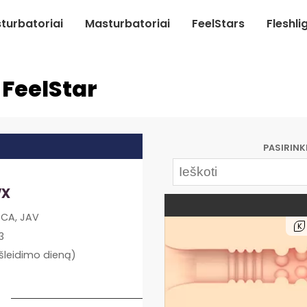
turbatoriai
Masturbatoriai
FeelStars
Fleshli
 FeelStar
PASIRINK
wx
 CA, JAV
K
3
išleidimo dieną)