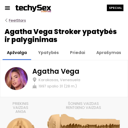
Prie
SPECIAL
turinio
FeelStars
Agatha Vega Stroker ypatybės
ir palyginimas
Apžvalga
Ypatybės
Priedai
Aprašymas
Agatha Vega
Karakasas, Venesuela
1997 spalio 31 (28 m.)
PRIEKINIS
ŠONINIS VAIZDAS
VAIZDAS
RENTGENO VAIZDAS
ANGA