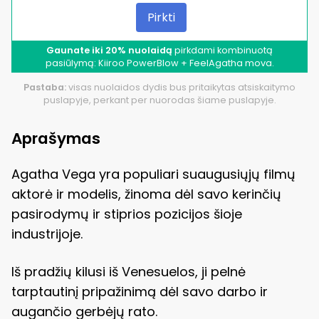
Pirkti
Gaunate iki 20% nuolaidą
pirkdami kombinuotą
pasiūlymą: Kiiroo PowerBlow + FeelAgatha mova.
Pastaba:
visas nuolaidos dydis bus pritaikytas atsiskaitymo
puslapyje, perkant per nuorodas šiame puslapyje.
Aprašymas
Agatha Vega yra populiari suaugusiųjų filmų
aktorė ir modelis, žinoma dėl savo kerinčių
pasirodymų ir stiprios pozicijos šioje
industrijoje.
Iš pradžių kilusi iš Venesuelos, ji pelnė
tarptautinį pripažinimą dėl savo darbo ir
augančio gerbėjų rato.