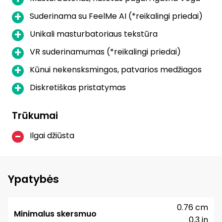
Suderinama su FeelMe AI (*reikalingi priedai)
Unikali masturbatoriaus tekstūra
VR suderinamumas (*reikalingi priedai)
Kūnui nekensksmingos, patvarios medžiagos
Diskretiškas pristatymas
Trūkumai
Ilgai džiūsta
Ypatybės
0.76 cm
Minimalus skersmuo
0.3 in