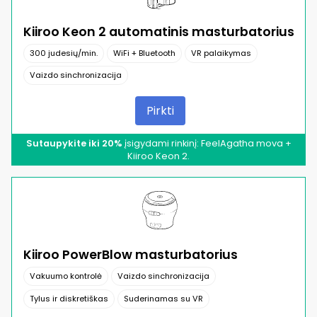
Kiiroo Keon 2 automatinis masturbatorius
300 judesių/min.
WiFi + Bluetooth
VR palaikymas
Vaizdo sinchronizacija
Pirkti
Sutaupykite iki 20%
įsigydami rinkinį: FeelAgatha mova +
Kiiroo Keon 2.
Kiiroo PowerBlow masturbatorius
Vakuumo kontrolė
Vaizdo sinchronizacija
Tylus ir diskretiškas
Suderinamas su VR