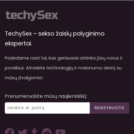
TechySex – sekso žaislų palyginimo
ekspertai.
Padedame rasti tai, kas geriausiai atitinka jūsų norus ir
poreikius. Atraskite technologijų ir malonumo derinį su
mūsų įžvalgomis!
Prenumeruokite mūsų naujienlaiškį:
REGISTRUOTIS