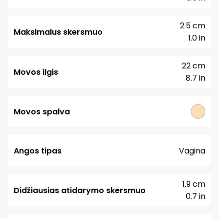
2.5 cm
Maksimalus skersmuo
1.0 in
22 cm
Movos ilgis
8.7 in
Movos spalva
Angos tipas
Vagina
1.9 cm
Didžiausias atidarymo skersmuo
0.7 in