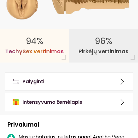
94%
96%
T
e
c
h
y
S
e
x
v
e
r
t
i
n
i
m
a
s
Pirkėjų vertinimas
Palyginti
Intensyvumo žemėlapis
Privalumai
Masturbatorius, nulietas pagal Agatha Vega