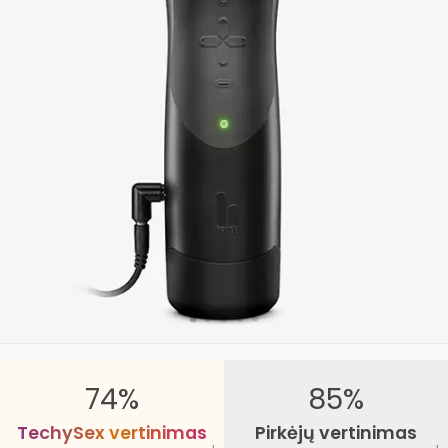
74%
85%
T
e
c
h
y
S
e
x
v
e
r
t
i
n
i
m
a
s
Pirkėjų vertinimas