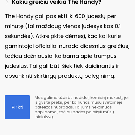
Kokiu greičiu veikia The Handy?
The Handy gali pasiekti iki 600 judesių per
minutę (tai maždaug vienas judesys kas 0.1
sekundės). Atkreipkite dėmesį, kad kai kurie
gamintojai oficialiai nurodo didesnius greičius,
tačiau dažniausiai kalbama apie trumpus
judesius. Tai gali būti šiek tiek klaidinantis ir
apsunkinti skirtingų produktų palyginimą.
Mes galime uždirbti nedidelį komisinį mokestį, jei
įsigysite prekių per kai kurias mūsų svetainėje
Pirkti
pateiktas nuorodas. Tai jums nekainuos
papildomai, tačiau padės palaikyti mūsų
iniciatyvą.