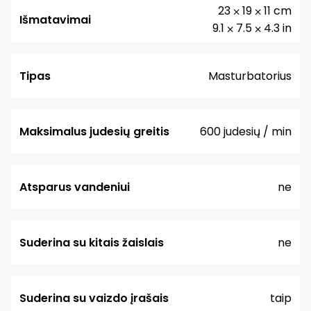
23 ⨉ 19 ⨉ 11 cm
Išmatavimai
9.1 ⨉ 7.5 ⨉ 4.3 in
Tipas
Masturbatorius
Maksimalus judesių greitis
600 judesių / min
Atsparus vandeniui
ne
Suderina su kitais žaislais
ne
Suderina su vaizdo įrašais
taip