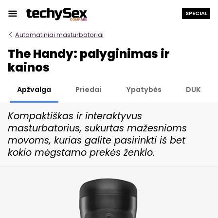
Prie
SPECIAL
turinio
Automatiniai masturbatoriai
The Handy: palyginimas ir
kainos
Apžvalga
Priedai
Ypatybės
DUK
Kompaktiškas ir interaktyvus
masturbatorius, sukurtas mažesnioms
movoms, kurias galite pasirinkti iš bet
kokio mėgstamo prekės ženklo.