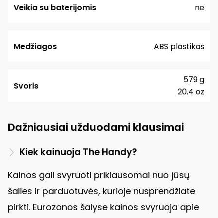
Veikia su baterijomis
ne
Medžiagos
ABS plastikas
579 g
Svoris
20.4 oz
Dažniausiai užduodami klausimai
Kiek kainuoja The Handy?
Kainos gali svyruoti priklausomai nuo jūsų
šalies ir parduotuvės, kurioje nusprendžiate
pirkti. Eurozonos šalyse kainos svyruoja apie