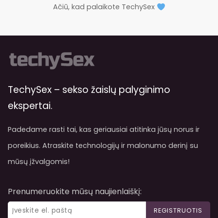
Ačiū, kad palaikote TechySex
TechySex – sekso žaislų palyginimo
ekspertai.
Padedame rasti tai, kas geriausiai atitinka jūsų norus ir
poreikius. Atraskite technologijų ir malonumo derinį su
mūsų įžvalgomis!
Prenumeruokite mūsų naujienlaiškį:
REGISTRUOTIS